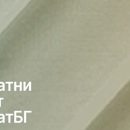
атни
т
атБГ