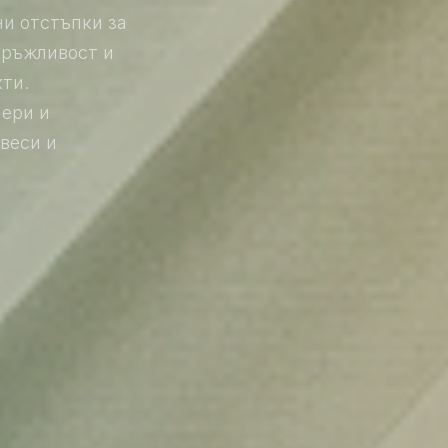
ни отстъпки за
дръжливост и
ти.
мери и
веси и