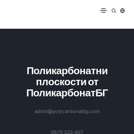
Поликарбонатни
плоскости от
ПоликарбонатБГ
admin@polycarbonatbg.com
0879 023 407