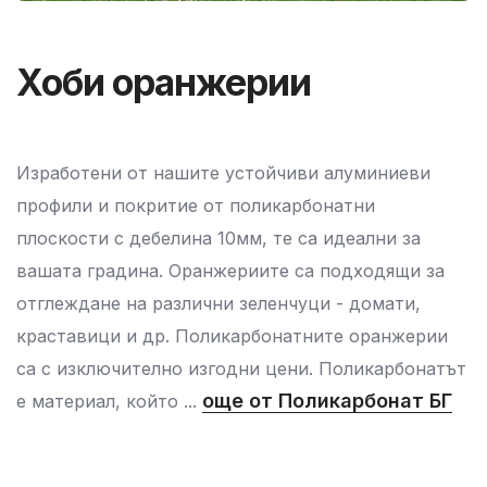
Професионални
оранжерии
Ние предлагаме качествени решения с
поликарбонатни плоскости. Земеделските
производители не могат да управляват външните
климатични условия, но могат да създадат
специфичен вътрешен микроклимат и да бъдат
успешни и конкурентноспособни на пазара. Ние
изработваме професионални оранжерии с
още от
поликарбонатни плоскост...
Поликарбонат БГ