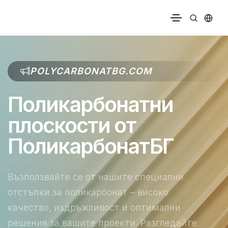
POLYCARBONATBG.COM
Поликарбонатни
плоскости от
ПоликарбонатБГ
Възползвайте се от нашите специални
отстъпки за поликарбонат – високо
качество, издръжливост и оптимални
решения за вашите проекти. Разгледайте