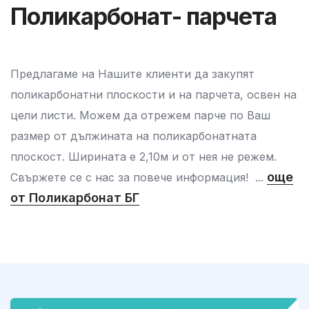
оликарбонат- парчета
П
длагаме на Нашите клиенти да закупят
Прe
карбонатни плоскости и на парчета, освен на
поли
и листи. Можем да отрежем парче по Ваш
цел
мер от дължината на поликарбонатната
раз
кост. Ширината е 2,10м и от нея не режем.
плос
още
жете се с нас за повече информация! ...
Свър
Поликарбонат БГ
от 